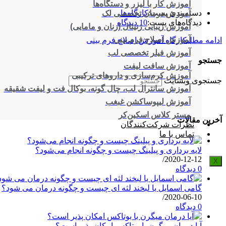
آموزش کار با لیزر و دستگاه‌ها
دسته‌بندی پست:
کارگاه‌ها
آموزش درمان تخصصی لک
دیدگاه‌های پست:
10 دیدگاه
آموزش زیبایی ژنیتال (زنان و مامایی)
آموزش اصلاح فرم بینی
ادامه مطلب
کارگاه آموزش اصلاح فرم بینی
آموزش فیلر تخصصی لب
جستجو
آموزش سافت لیفت
آموزش کرم‌سازی و داروهای ترکیبی
جستجوی وبسایت
آموزش سانترال لب، چال گونه، بوکال فت و لیفت شقیقه
آموزش لیپوساکشن غبغب
مستر کلاس اسکین‌کر
آخرین مقالات
نظرات شرکت‌کنندگان
تماس با ما
لایه برداری و پیلینگ چیست و چگونه انجام می‌شود؟
/
2020-12-12
X
0 دیدگاه
گامی اسمایل یا لبخند لثه ای چیست و چگونه درمان می شود؟
/
2020-06-10
0 دیدگاه
آیا درمان میگرن با بوتاکس امکان پذیر است؟