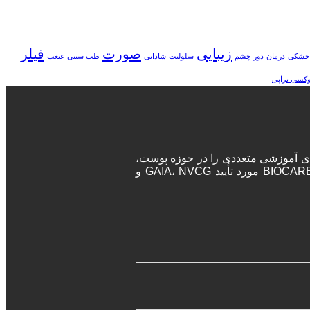
زیبایی
صورت
فیلر
خشکی
درمان
دور چشم
سلولیت
شادابی
طب سنتی
غبغب
وکسی تراپی
ه‌های آموزشی متعددی را در حوزه پوست،
مو و زیبایی برگزار می‌نماید. پزشکان و جراحان در این دوره‌ها پس از اتمام دوره، مدرک معتبر بین المللی دریافت خواهند کرد. آکادمی BIOCARE مورد تأیید GAIA، NVCG و