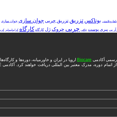
تزریق
بوتاکس
جوان سازی
تزریق چربی
جوان سازی
بلفاروپلاستی
چربی
کارگاه
چروک
ژل
پیری پوست
آر پی
کارگاه
چاقی
کرایولیپولیز
کرب
ه رسمی آکادمی
Biocare
اروپا در ایران و خاورمیانه، دوره‌ها و کارگا