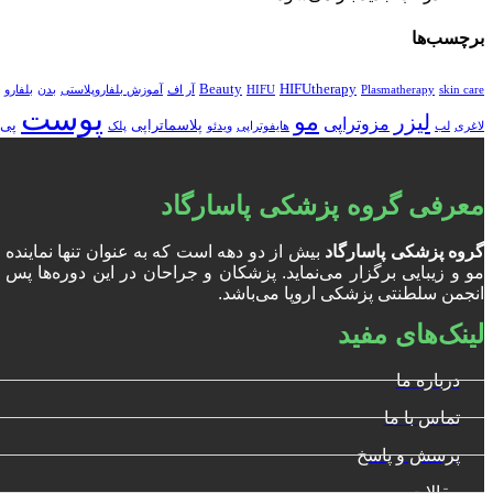
برچسب‌ها
Beauty
HIFUtherapy
skin care
Plasmatherapy
HIFU
آر اف
آموزش بلفاروپلاستی
بدن
بلفارو
پوست
مو
لیزر
مزوتراپی
پلاسماتراپی
پی 
لاغری
لب
هایفوتراپی
ویدئو
پلک
معرفی گروه پزشکی پاسارگاد
گروه پزشکی پاسارگاد
بیش از دو دهه است که به عنوان تنها نمایند
انجمن سلطنتی پزشکی اروپا می‌باشد.
لینک‌های مفید
درباره ما
تماس با ما
پرسش و پاسخ
مقالات