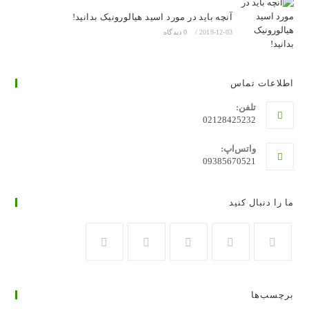
آنچه باید در مورد اسید هیالورونیک بدانید!
2019-12-03
/
0 دیدگاه
اطلاعات تماس
تلفن:
02128425232
واتس‌اپ:
09385670521
ما را دنبال کنید
در
در
در
در
در
تب
تب
تب
تب
تب
برچسب‌ها
جدید
جدید
جدید
جدید
جدید