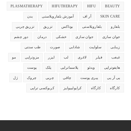
باز
باز
باز
باز
باز
PLASMATHERAPY
HIFUTHERAPY
HIFU
BEAUTY
می‌شود
می‌شود
می‌شود
می‌شود
می‌شود
SKIN CARE
آر اف
آموزش بلفاروپلاستی
بدن
بلفارو
بلفاروپلاستی
بوتاکس
تزریق
تزریق چربی
جوان سازی
جوان سازی
خشکی
درمان
دور چشم
زیبایی
سلولیت
شادابی
صورت
طب سنتی
غبغب
فیلر
لاغری
لب
لیزر
مزوتراپی
مو
هایفوتراپی
ویدئو
پلاسماتراپی
پلک
پوست
پی آر پی
پیری پوست
چاقی
چربی
چروک
ژل
کارگاه
کارگاه
کرایولیپولیز
کربوکسی تراپی