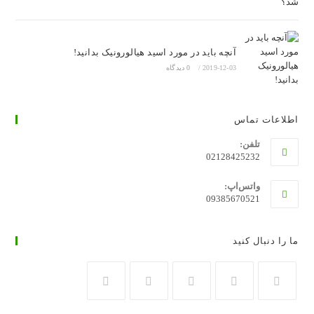
آنچه باید در مورد اسید هیالورونیک بدانید!
2019-12-03
/
0 دیدگاه
اطلاعات تماس
تلفن:
02128425232
واتس‌اپ:
09385670521
ما را دنبال کنید
در
در
در
در
در