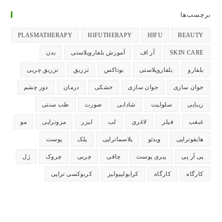
تب
تب
تب
تب
تب
برچسب‌ها
جدید
جدید
جدید
جدید
جدید
باز
باز
باز
باز
باز
PLASMATHERAPY
HIFUTHERAPY
HIFU
BEAUTY
می‌شود
می‌شود
می‌شود
می‌شود
می‌شود
SKIN CARE
آر اف
آموزش بلفاروپلاستی
بدن
بلفارو
بلفاروپلاستی
بوتاکس
تزریق
تزریق چربی
جوان سازی
جوان سازی
خشکی
درمان
دور چشم
زیبایی
سلولیت
شادابی
صورت
طب سنتی
غبغب
فیلر
لاغری
لب
لیزر
مزوتراپی
مو
هایفوتراپی
ویدئو
پلاسماتراپی
پلک
پوست
پی آر پی
پیری پوست
چاقی
چربی
چروک
ژل
کارگاه
کارگاه
کرایولیپولیز
کربوکسی تراپی