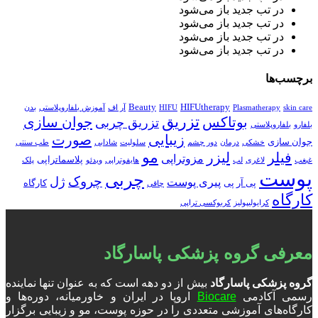
در تب جدید باز می‌شود
در تب جدید باز می‌شود
در تب جدید باز می‌شود
در تب جدید باز می‌شود
برچسب‌ها
Beauty
HIFUtherapy
skin care
Plasmatherapy
HIFU
آر اف
آموزش بلفاروپلاستی
بدن
تزریق
بوتاکس
جوان سازی
تزریق چربی
بلفارو
بلفاروپلاستی
زیبایی
صورت
جوان سازی
خشکی
درمان
دور چشم
سلولیت
شادابی
طب سنتی
مو
فیلر
لیزر
مزوتراپی
پلاسماتراپی
غبغب
لاغری
لب
هایفوتراپی
ویدئو
پلک
پوست
چربی
چروک
ژل
پیری پوست
پی آر پی
کارگاه
چاقی
کارگاه
کرایولیپولیز
کربوکسی تراپی
معرفی گروه پزشکی پاسارگاد
گروه پزشکی پاسارگاد
بیش از دو دهه است که به عنوان تنها نماینده
رسمی آکادمی
Biocare
اروپا در ایران و خاورمیانه، دوره‌ها و
کارگاه‌های آموزشی متعددی را در حوزه پوست، مو و زیبایی برگزار