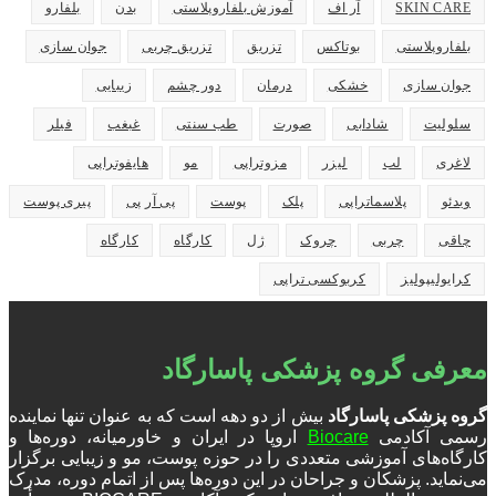
SKIN CARE
آر اف
آموزش بلفاروپلاستی
بدن
بلفارو
بلفاروپلاستی
بوتاکس
تزریق
تزریق چربی
جوان سازی
جوان سازی
خشکی
درمان
دور چشم
زیبایی
سلولیت
شادابی
صورت
طب سنتی
غبغب
فیلر
لاغری
لب
لیزر
مزوتراپی
مو
هایفوتراپی
ویدئو
پلاسماتراپی
پلک
پوست
پی آر پی
پیری پوست
چاقی
چربی
چروک
ژل
کارگاه
کارگاه
کرایولیپولیز
کربوکسی تراپی
معرفی گروه پزشکی پاسارگاد
گروه پزشکی پاسارگاد
بیش از دو دهه است که به عنوان تنها نماینده
رسمی آکادمی
Biocare
اروپا در ایران و خاورمیانه، دوره‌ها و
کارگاه‌های آموزشی متعددی را در حوزه پوست، مو و زیبایی برگزار
می‌نماید. پزشکان و جراحان در این دوره‌ها پس از اتمام دوره، مدرک