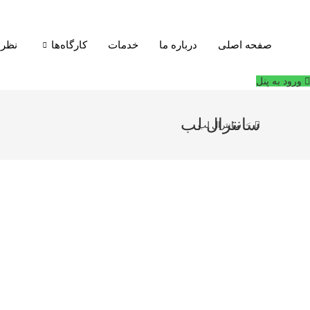
فتن
ه
حتوا
صفحه اصلی
درباره ما
خدمات
کارگاه‌ها
نظرا
ورود به پنل
سانترال لب
>
سانترال لب