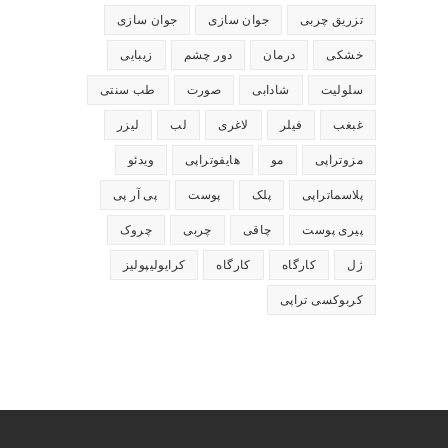
تزریق چربی
جوان سازی
جوان سازی
خشکی
درمان
دور چشم
زیبایی
سلولیت
شادابی
صورت
طب سنتی
غبغب
فیلر
لاغری
لب
لیزر
مزوتراپی
مو
هایفوتراپی
ویدئو
پلاسماتراپی
پلک
پوست
پی آر پی
پیری پوست
چاقی
چربی
چروک
ژل
کارگاه
کارگاه
کرایولیپولیز
کربوکسی تراپی