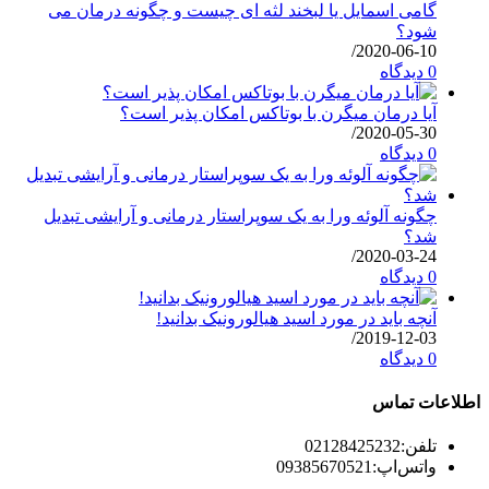
گامی اسمایل یا لبخند لثه ای چیست و چگونه درمان می
شود؟
/
2020-06-10
0 دیدگاه
آیا درمان میگرن با بوتاکس امکان پذیر است؟
/
2020-05-30
0 دیدگاه
چگونه آلوئه ورا به یک سوپراستار درمانی و آرایشی تبدیل
شد؟
/
2020-03-24
0 دیدگاه
آنچه باید در مورد اسید هیالورونیک بدانید!
/
2019-12-03
0 دیدگاه
اطلاعات تماس
تلفن:
02128425232
واتس‌اپ:
09385670521