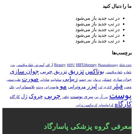
ما را دنبال کنید
در تب جدید باز می‌شود
در تب جدید باز می‌شود
در تب جدید باز می‌شود
در تب جدید باز می‌شود
در تب جدید باز می‌شود
برچسب‌ها
Beauty
HIFUtherapy
skin care
Plasmatherapy
HIFU
آر اف
آموزش بلفاروپلاستی
بدن
تزریق
بوتاکس
جوان سازی
تزریق چربی
بلفارو
بلفاروپلاستی
زیبایی
صورت
جوان سازی
خشکی
درمان
دور چشم
سلولیت
شادابی
طب سنتی
مو
فیلر
لیزر
مزوتراپی
پلاسماتراپی
غبغب
لاغری
لب
هایفوتراپی
ویدئو
پلک
پوست
چربی
چروک
ژل
پیری پوست
پی آر پی
کارگاه
چاقی
کارگاه
کرایولیپولیز
کربوکسی تراپی
معرفی گروه پزشکی پاسارگاد