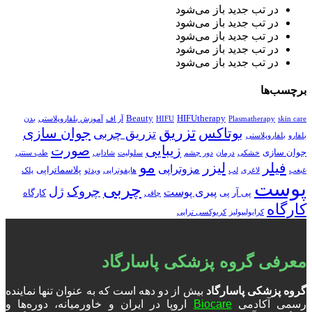
در تب جدید باز می‌شود
در تب جدید باز می‌شود
در تب جدید باز می‌شود
در تب جدید باز می‌شود
در تب جدید باز می‌شود
برچسب‌ها
Beauty
HIFUtherapy
skin care
Plasmatherapy
HIFU
آر اف
آموزش بلفاروپلاستی
بدن
تزریق
بوتاکس
جوان سازی
تزریق چربی
بلفارو
بلفاروپلاستی
زیبایی
صورت
جوان سازی
خشکی
درمان
دور چشم
سلولیت
شادابی
طب سنتی
مو
فیلر
لیزر
مزوتراپی
پلاسماتراپی
غبغب
لاغری
لب
هایفوتراپی
ویدئو
پلک
پوست
چربی
چروک
ژل
پیری پوست
پی آر پی
کارگاه
چاقی
کارگاه
کرایولیپولیز
کربوکسی تراپی
معرفی گروه پزشکی پاسارگاد
گروه پزشکی پاسارگاد
بیش از دو دهه است که به عنوان تنها نماینده
رسمی آکادمی
Biocare
اروپا در ایران و خاورمیانه، دوره‌ها و