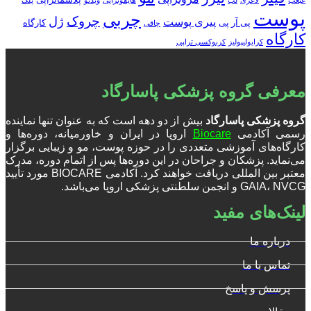
غبغب
لاغری
لب
هایفوتراپی
ویدئو
پلک
پوست
چربی
چروک
ژل
پیری پوست
پی آر پی
کارگاه
چاقی
کارگاه
کرایولیپولیز
کربوکسی تراپی
معرفی گروه پزشکی پاسارگاد
گروه پزشکی پاسارگاد
بیش از دو دهه است که به عنوان تنها نماینده
رسمی آکادمی
Biocare
اروپا در ایران و خاورمیانه، دوره‌ها و
کارگاه‌های آموزشی متعددی را در حوزه پوست، مو و زیبایی برگزار
می‌نماید. پزشکان و جراحان در این دوره‌ها پس از اتمام دوره، مدرک
معتبر بین المللی دریافت خواهند کرد. آکادمی BIOCARE مورد تأیید
GAIA، NVCG و انجمن سلطنتی پزشکی اروپا می‌باشد.
لینک‌های مفید
درباره ما
تماس با ما
پرسش و پاسخ