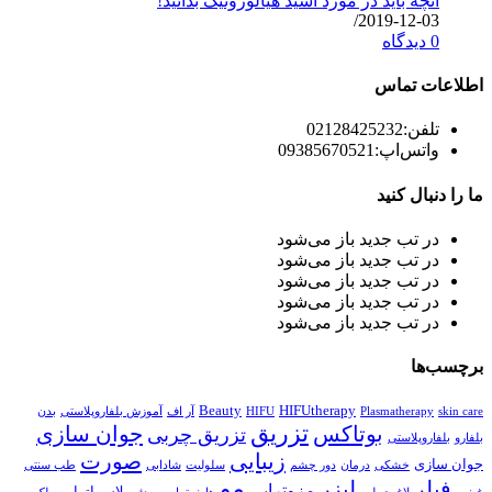
آنچه باید در مورد اسید هیالورونیک بدانید!
/
2019-12-03
0 دیدگاه
اطلاعات تماس
تلفن:
02128425232
واتس‌اپ:
09385670521
ما را دنبال کنید
در تب جدید باز می‌شود
در تب جدید باز می‌شود
در تب جدید باز می‌شود
در تب جدید باز می‌شود
در تب جدید باز می‌شود
برچسب‌ها
Beauty
HIFUtherapy
skin care
Plasmatherapy
HIFU
آر اف
آموزش بلفاروپلاستی
بدن
تزریق
بوتاکس
جوان سازی
تزریق چربی
بلفارو
بلفاروپلاستی
زیبایی
صورت
جوان سازی
خشکی
درمان
دور چشم
سلولیت
شادابی
طب سنتی
مو
فیلر
لیزر
مزوتراپی
پلاسماتراپی