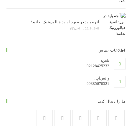
آنچه باید در مورد اسید هیالورونیک بدانید!
2019-12-03
/
0 دیدگاه
اطلاعات تماس
تلفن:
02128425232
واتس‌اپ:
09385670521
ما را دنبال کنید
در
در
در
در
در