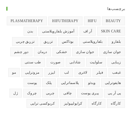
تب
تب
تب
تب
تب
برچسب‌ها
جدید
جدید
جدید
جدید
جدید
باز
باز
باز
باز
باز
PLASMATHERAPY
HIFUTHERAPY
HIFU
BEAUTY
می‌شود
می‌شود
می‌شود
می‌شود
می‌شود
SKIN CARE
آر اف
آموزش بلفاروپلاستی
بدن
بلفارو
بلفاروپلاستی
بوتاکس
تزریق
تزریق چربی
جوان سازی
جوان سازی
خشکی
درمان
دور چشم
زیبایی
سلولیت
شادابی
صورت
طب سنتی
غبغب
فیلر
لاغری
لب
لیزر
مزوتراپی
مو
هایفوتراپی
ویدئو
پلاسماتراپی
پلک
پوست
پی آر پی
پیری پوست
چاقی
چربی
چروک
ژل
کارگاه
کارگاه
کرایولیپولیز
کربوکسی تراپی