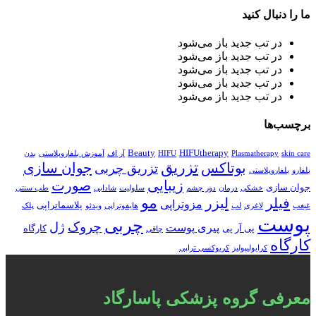
ما را دنبال کنید
در تب جدید باز می‌شود
در تب جدید باز می‌شود
در تب جدید باز می‌شود
در تب جدید باز می‌شود
در تب جدید باز می‌شود
برچسب‌ها
Beauty
HIFUtherapy
skin care
Plasmatherapy
HIFU
آر اف
آموزش بلفاروپلاستی
بدن
تزریق
بوتاکس
جوان سازی
تزریق چربی
بلفارو
بلفاروپلاستی
زیبایی
صورت
جوان سازی
خشکی
درمان
دور چشم
سلولیت
شادابی
طب سنتی
مو
فیلر
لیزر
مزوتراپی
پلاسماتراپی
غبغب
لاغری
لب
هایفوتراپی
ویدئو
پلک
پوست
چربی
چروک
ژل
پیری پوست
پی آر پی
کارگاه
چاقی
کارگاه
کرایولیپولیز
کربوکسی تراپی
معرفی گروه پزشکی پاسارگاد