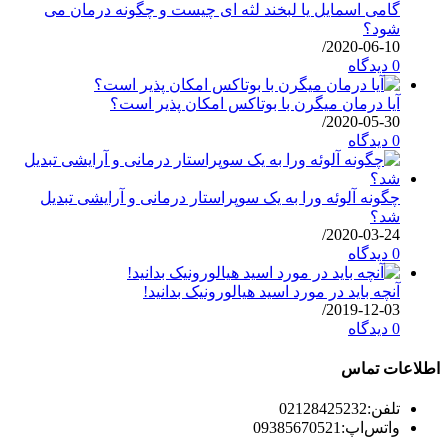
گامی اسمایل یا لبخند لثه ای چیست و چگونه درمان می
شود؟
/
2020-06-10
0 دیدگاه
آیا درمان میگرن با بوتاکس امکان پذیر است؟
/
2020-05-30
0 دیدگاه
چگونه آلوئه ورا به یک سوپراستار درمانی و آرایشی تبدیل
شد؟
/
2020-03-24
0 دیدگاه
آنچه باید در مورد اسید هیالورونیک بدانید!
/
2019-12-03
0 دیدگاه
اطلاعات تماس
تلفن:
02128425232
واتس‌اپ:
09385670521