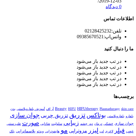
/
2019-12-03
0 دیدگاه
اطلاعات تماس
تلفن:
02128425232
واتس‌اپ:
09385670521
ما را دنبال کنید
در تب جدید باز می‌شود
در تب جدید باز می‌شود
در تب جدید باز می‌شود
در تب جدید باز می‌شود
در تب جدید باز می‌شود
برچسب‌ها
Beauty
HIFUtherapy
skin care
Plasmatherapy
HIFU
آر اف
آموزش بلفاروپلاستی
بدن
تزریق
بوتاکس
جوان سازی
تزریق چربی
بلفارو
بلفاروپلاستی
زیبایی
صورت
جوان سازی
خشکی
درمان
دور چشم
سلولیت
شادابی
طب سنتی
مو
فیلر
لیزر
مزوتراپی
پلاسماتراپی
غبغب
لاغری
لب
هایفوتراپی
ویدئو
پلک