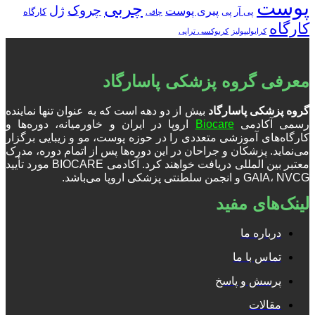
پوست
چربی
چروک
ژل
پیری پوست
پی آر پی
کارگاه
چاقی
کارگاه
کرایولیپولیز
کربوکسی تراپی
معرفی گروه پزشکی پاسارگاد
گروه پزشکی پاسارگاد
بیش از دو دهه است که به عنوان تنها نماینده
رسمی آکادمی
Biocare
اروپا در ایران و خاورمیانه، دوره‌ها و
کارگاه‌های آموزشی متعددی را در حوزه پوست، مو و زیبایی برگزار
می‌نماید. پزشکان و جراحان در این دوره‌ها پس از اتمام دوره، مدرک
معتبر بین المللی دریافت خواهند کرد. آکادمی BIOCARE مورد تأیید
GAIA، NVCG و انجمن سلطنتی پزشکی اروپا می‌باشد.
لینک‌های مفید
درباره ما
تماس با ما
پرسش و پاسخ
مقالات