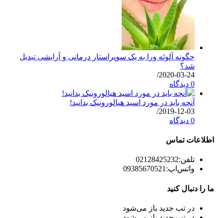
چگونه آلوئه ورا به یک سوپراستار درمانی و آرایشی تبدیل
شد؟
/
2020-03-24
0 دیدگاه
آنچه باید در مورد اسید هیالورونیک بدانید!
/
2019-12-03
0 دیدگاه
اطلاعات تماس
تلفن:
02128425232
واتس‌اپ:
09385670521
ما را دنبال کنید
در تب جدید باز می‌شود
در تب جدید باز می‌شود