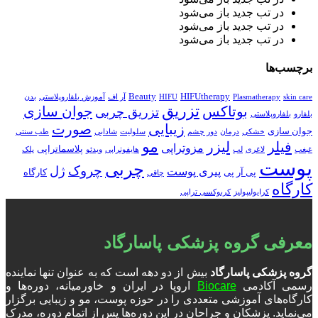
در تب جدید باز می‌شود
در تب جدید باز می‌شود
در تب جدید باز می‌شود
برچسب‌ها
Beauty
HIFUtherapy
skin care
Plasmatherapy
HIFU
آر اف
آموزش بلفاروپلاستی
بدن
تزریق
بوتاکس
جوان سازی
تزریق چربی
بلفارو
بلفاروپلاستی
زیبایی
صورت
جوان سازی
خشکی
درمان
دور چشم
سلولیت
شادابی
طب سنتی
مو
فیلر
لیزر
مزوتراپی
پلاسماتراپی
غبغب
لاغری
لب
هایفوتراپی
ویدئو
پلک
پوست
چربی
چروک
ژل
پیری پوست
پی آر پی
کارگاه
چاقی
کارگاه
کرایولیپولیز
کربوکسی تراپی
معرفی گروه پزشکی پاسارگاد
گروه پزشکی پاسارگاد
بیش از دو دهه است که به عنوان تنها نماینده
رسمی آکادمی
Biocare
اروپا در ایران و خاورمیانه، دوره‌ها و
کارگاه‌های آموزشی متعددی را در حوزه پوست، مو و زیبایی برگزار
می‌نماید. پزشکان و جراحان در این دوره‌ها پس از اتمام دوره، مدرک