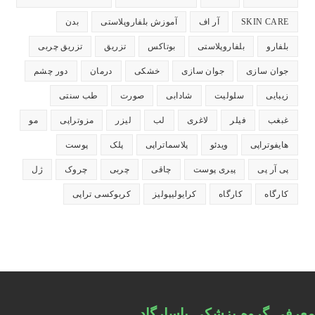
می‌شود
می‌شود
می‌شود
می‌شود
می‌شود
SKIN CARE
آر اف
آموزش بلفاروپلاستی
بدن
بلفارو
بلفاروپلاستی
بوتاکس
تزریق
تزریق چربی
جوان سازی
جوان سازی
خشکی
درمان
دور چشم
زیبایی
سلولیت
شادابی
صورت
طب سنتی
غبغب
فیلر
لاغری
لب
لیزر
مزوتراپی
مو
هایفوتراپی
ویدئو
پلاسماتراپی
پلک
پوست
پی آر پی
پیری پوست
چاقی
چربی
چروک
ژل
کارگاه
کارگاه
کرایولیپولیز
کربوکسی تراپی
معرفی گروه پزشکی پاسارگاد