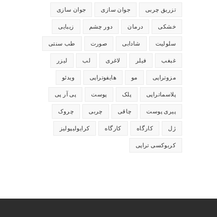
تزریق چربی
جوان سازی
جوان سازی
خشکی
درمان
دور چشم
زیبایی
سلولیت
شادابی
صورت
طب سنتی
غبغب
فیلر
لاغری
لب
لیزر
مزوتراپی
مو
هایفوتراپی
ویدئو
پلاسماتراپی
پلک
پوست
پی آر پی
پیری پوست
چاقی
چربی
چروک
ژل
کارگاه
کارگاه
کرایولیپولیز
کربوکسی تراپی