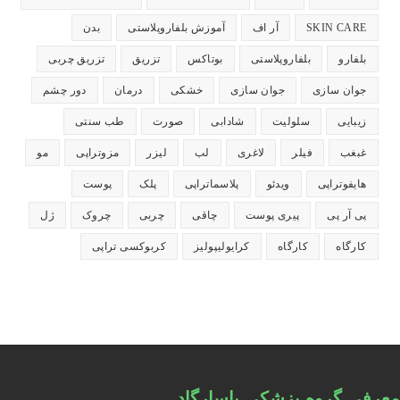
می‌شود
می‌شود
می‌شود
می‌شود
می‌شود
SKIN CARE
آر اف
آموزش بلفاروپلاستی
بدن
بلفارو
بلفاروپلاستی
بوتاکس
تزریق
تزریق چربی
جوان سازی
جوان سازی
خشکی
درمان
دور چشم
زیبایی
سلولیت
شادابی
صورت
طب سنتی
غبغب
فیلر
لاغری
لب
لیزر
مزوتراپی
مو
هایفوتراپی
ویدئو
پلاسماتراپی
پلک
پوست
پی آر پی
پیری پوست
چاقی
چربی
چروک
ژل
کارگاه
کارگاه
کرایولیپولیز
کربوکسی تراپی
معرفی گروه پزشکی پاسارگاد