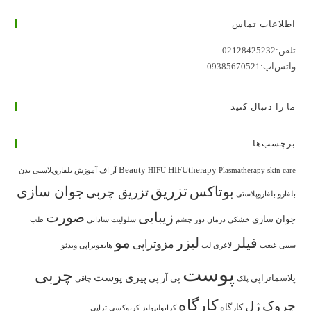
اطلاعات تماس
تلفن:
02128425232
واتس‌اپ:
09385670521
ما را دنبال کنید
در
در
در
در
در
برچسب‌ها
تب
تب
تب
تب
تب
جدید
جدید
جدید
جدید
جدید
Beauty
HIFUtherapy
skin care
Plasmatherapy
HIFU
آر اف
آموزش بلفاروپلاستی
بدن
باز
باز
باز
باز
باز
تزریق
بوتاکس
جوان سازی
تزریق چربی
بلفارو
بلفاروپلاستی
می‌شود
می‌شود
می‌شود
می‌شود
می‌شود
زیبایی
صورت
جوان سازی
خشکی
درمان
دور چشم
سلولیت
شادابی
طب
مو
فیلر
لیزر
مزوتراپی
سنتی
غبغب
لاغری
لب
هایفوتراپی
ویدئو
پوست
چربی
پیری پوست
پلاسماتراپی
پی آر پی
پلک
چاقی
کارگاه
چروک
ژل
کارگاه
کرایولیپولیز
کربوکسی تراپی