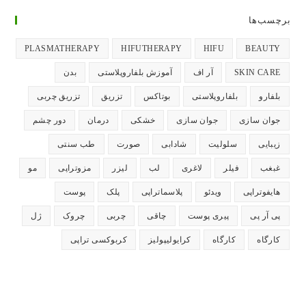
تب
تب
تب
تب
تب
برچسب‌ها
جدید
جدید
جدید
جدید
جدید
باز
باز
باز
باز
باز
PLASMATHERAPY
HIFUTHERAPY
HIFU
BEAUTY
می‌شود
می‌شود
می‌شود
می‌شود
می‌شود
SKIN CARE
آر اف
آموزش بلفاروپلاستی
بدن
بلفارو
بلفاروپلاستی
بوتاکس
تزریق
تزریق چربی
جوان سازی
جوان سازی
خشکی
درمان
دور چشم
زیبایی
سلولیت
شادابی
صورت
طب سنتی
غبغب
فیلر
لاغری
لب
لیزر
مزوتراپی
مو
هایفوتراپی
ویدئو
پلاسماتراپی
پلک
پوست
پی آر پی
پیری پوست
چاقی
چربی
چروک
ژل
کارگاه
کارگاه
کرایولیپولیز
کربوکسی تراپی