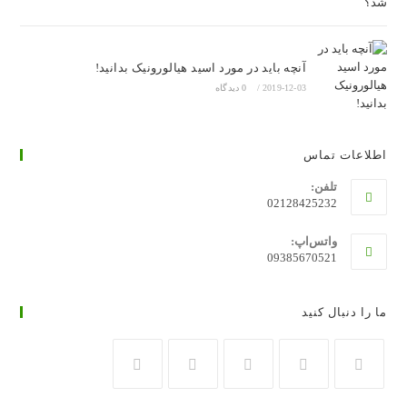
آنچه باید در مورد اسید هیالورونیک بدانید!
2019-12-03
/
0 دیدگاه
اطلاعات تماس
تلفن:
02128425232
واتس‌اپ:
09385670521
ما را دنبال کنید
در
در
در
در
در