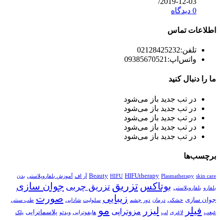
/
2019-12-03
0 دیدگاه
اطلاعات تماس
تلفن:
02128425232
واتس‌اپ:
09385670521
ما را دنبال کنید
در تب جدید باز می‌شود
در تب جدید باز می‌شود
در تب جدید باز می‌شود
در تب جدید باز می‌شود
در تب جدید باز می‌شود
برچسب‌ها
Beauty
HIFUtherapy
skin care
Plasmatherapy
HIFU
آر اف
آموزش بلفاروپلاستی
بدن
تزریق
بوتاکس
جوان سازی
تزریق چربی
بلفارو
بلفاروپلاستی
زیبایی
صورت
جوان سازی
خشکی
درمان
دور چشم
سلولیت
شادابی
طب سنتی
مو
فیلر
لیزر
مزوتراپی
پلاسماتراپی
غبغب
لاغری
لب
هایفوتراپی
ویدئو
پلک