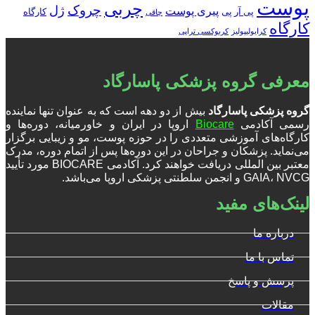
پوست
چربی
چروک
ژل
پیری پوست
پی آر پی
کارگاه
چاقی
کارگاه
کرایولیپولیز
کربوکسی تراپی
معرفی گروه پزشکی پاسارگاد
گروه پزشکی پاسارگاد
بیش از دو دهه است که به عنوان تنها نماینده
رسمی آکادمی
Biocare
اروپا در ایران و خاورمیانه، دوره‌ها و
کارگاه‌های آموزشی متعددی را در حوزه پوست، مو و زیبایی برگزار
می‌نماید. پزشکان و جراحان در این دوره‌ها پس از اتمام دوره، مدرک
معتبر بین المللی دریافت خواهند کرد. آکادمی BIOCARE مورد تأیید
GAIA، NVCG و انجمن سلطنتی پزشکی اروپا می‌باشد.
لینک‌های مفید
درباره ما
تماس با ما
پرسش و پاسخ
مقالات