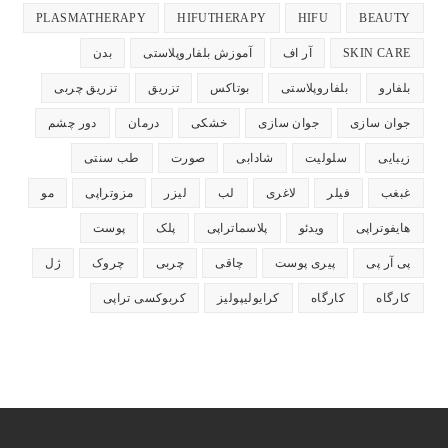
باز
باز
باز
باز
باز
PLASMATHERAPY
HIFUTHERAPY
HIFU
BEAUTY
می‌شود
می‌شود
می‌شود
می‌شود
می‌شود
SKIN CARE
آر اف
آموزش بلفاروپلاستی
بدن
بلفارو
بلفاروپلاستی
بوتاکس
تزریق
تزریق چربی
جوان سازی
جوان سازی
خشکی
درمان
دور چشم
زیبایی
سلولیت
شادابی
صورت
طب سنتی
غبغب
فیلر
لاغری
لب
لیزر
مزوتراپی
مو
هایفوتراپی
ویدئو
پلاسماتراپی
پلک
پوست
پی آر پی
پیری پوست
چاقی
چربی
چروک
ژل
کارگاه
کارگاه
کرایولیپولیز
کربوکسی تراپی