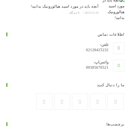
آنچه باید در مورد اسید هیالورونیک بدانید!
2019-12-03
/
0 دیدگاه
اطلاعات تماس
تلفن:
02128425232
واتس‌اپ:
09385670521
ما را دنبال کنید
در
در
در
در
در
تب
تب
تب
تب
تب
برچسب‌ها
جدید
جدید
جدید
جدید
جدید