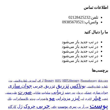
اطلاعات تماس
تلفن:
02128425232
واتس‌اپ:
09385670521
ما را دنبال کنید
در تب جدید باز می‌شود
در تب جدید باز می‌شود
در تب جدید باز می‌شود
در تب جدید باز می‌شود
در تب جدید باز می‌شود
برچسب‌ها
Beauty
HIFUtherapy
skin care
Plasmatherapy
HIFU
آر اف
آموزش بلفاروپلاستی
بدن
تزریق
بوتاکس
جوان سازی
تزریق چربی
بلفارو
بلفاروپلاستی
زیبایی
صورت
جوان سازی
خشکی
درمان
دور چشم
سلولیت
شادابی
طب سنتی
مو
فیلر
لیزر
مزوتراپی
پلاسماتراپی
غبغب
لاغری
لب
هایفوتراپی
ویدئو
پلک
پوست
چربی
چروک
ژل
پیری پوست
پی آر پی
کارگاه
چاقی