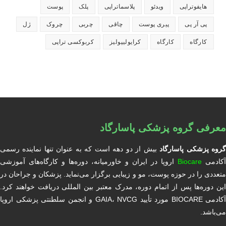
هایفوتراپی
ویدئو
پلاسماتراپی
پلک
پوست
پی آر پی
پیری پوست
چاقی
چربی
چروک
ژل
کارگاه
کارگاه
کرایولیپولیز
کربوکسی تراپی
معرفی گروه پزشکی پاسارگاد
روه پزشکی پاسارگاد
بیش از دو دهه است که به عنوان تنها نماینده رسمی
آکادمی
Biocare
اروپا در ایران و خاورمیانه، دوره‌ها و کارگاه‌های آموزشی
متعددی را در حوزه پوست، مو و زیبایی برگزار می‌نماید. پزشکان و جراحان در
این دوره‌ها پس از اتمام دوره، مدرک معتبر بین المللی دریافت خواهند کرد.
آکادمی BIOCARE مورد تأیید GAIA، NVCG و انجمن سلطنتی پزشکی اروپا
می‌باشد.