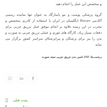
و متخصص این عمل را انجام دهید.
گروه پزشکی پوست و مو پاسارگاد به عنوان تنها نماینده رسمی
آکادمی Biocare انگلستان در ایران با استفاده از کادری متخصص و
مجرب در این زمینه علاوه بر انجام موفق عمل تزریق چربی برای
دفعات بسیار زیاد، کارگاه های تئوری و عملی تزریق چربی به صورت و
بدن را نیز برای پزشکان و پیراپزشکان سراسر کشور برگزار می
نماید.
برچسب‌ها:
FAT
,
باسن
,
بدن
,
تزریق
,
چربی
,
سینه
,
صورت
در
در
در
یک
یک
یک
پنجره
پنجره
پنجره
جدید
جدید
جدید
باز
باز
باز
می‌شود
می‌شود
می‌شود
مقالات
پست قبلی
بیشتری