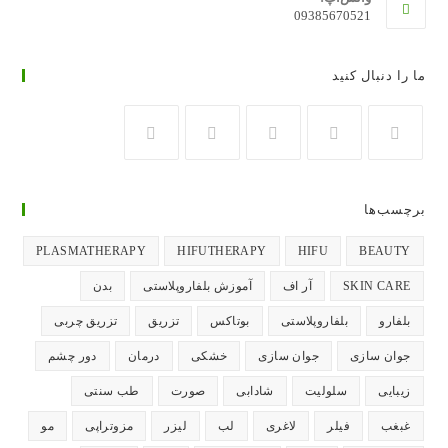
09385670521
ما را دنبال کنید
در
در
در
در
در
تب
تب
تب
تب
تب
برچسب‌ها
جدید
جدید
جدید
جدید
جدید
باز
باز
باز
باز
باز
PLASMATHERAPY
HIFUTHERAPY
HIFU
BEAUTY
می‌شود
می‌شود
می‌شود
می‌شود
می‌شود
SKIN CARE
آر اف
آموزش بلفاروپلاستی
بدن
بلفارو
بلفاروپلاستی
بوتاکس
تزریق
تزریق چربی
جوان سازی
جوان سازی
خشکی
درمان
دور چشم
زیبایی
سلولیت
شادابی
صورت
طب سنتی
غبغب
فیلر
لاغری
لب
لیزر
مزوتراپی
مو