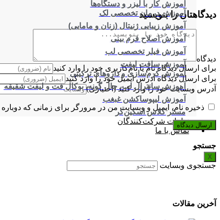
آموزش کار با لیزر و دستگاه‌ها
آموزش درمان تخصصی لک
دیدگاهتان را بنویسید
آموزش زیبایی ژنیتال (زنان و مامایی)
آموزش اصلاح فرم بینی
آموزش فیلر تخصصی لب
دیدگاه
آموزش سافت لیفت
برای ارسال دیدگاه نام یا نام‌کاربری خود را وارد کنید
آموزش کرم‌سازی و داروهای ترکیبی
برای ارسال دیدگاه آدرس ایمیل خود را وارد کنید
آموزش سانترال لب، چال گونه، بوکال فت و لیفت شقیقه
آدرس وبسایت خود را وارد کنید (اختیاری)
آموزش لیپوساکشن غبغب
ذخیره نام، ایمیل و وبسایت من در مرورگر برای زمانی که دوباره 
مستر کلاس اسکین‌کر
نظرات شرکت‌کنندگان
تماس با ما
جستجو
X
جستجوی وبسایت
آخرین مقالات