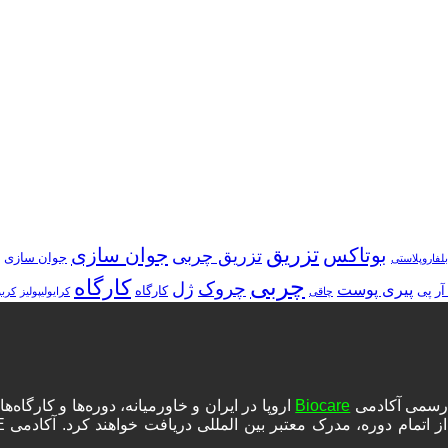
تزریق
بوتاکس
جوان سازی
تزریق چربی
جوان سازی
بلفاروپلاستی
چربی
کارگاه
چروک
ژل
پیری پوست
آر پی
کارگاه
چاقی
کرایولیپولیز
کرب
ه رسمی آکادمی
Biocare
اروپا در ایران و خاورمیانه، دوره‌ها و کارگا