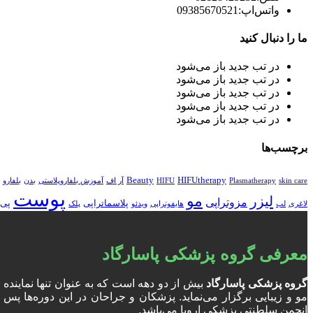
واتس‌اپ:
09385670521
ما را دنبال کنید
در تب جدید باز می‌شود
در تب جدید باز می‌شود
در تب جدید باز می‌شود
در تب جدید باز می‌شود
در تب جدید باز می‌شود
برچسب‌ها
Beauty
HIFUtherapy
skin care
Plasmatherapy
HIFU
آر اف
آموزش بلفاروپلاستی
بدن
بلفارو
پوست
مو
لیزر
مزوتراپی
پلاسماتراپی
پی 
لاغری
لب
هایفوتراپی
ویدئو
پلک
معرفی گروه پزشکی پاسارگاد
گروه پزشکی پاسارگاد
بیش از دو دهه است که به عنوان تنها نمایند
انجمن سلطنتی پزشکی اروپا می‌باشد.