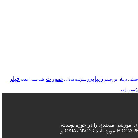
زیبایی
صورت
فیلر
خشکی
درمان
دور چشم
سلولیت
شادابی
طب سنتی
غبغب
وکسی تراپی
ه‌های آموزشی متعددی را در حوزه پوست،
مو و زیبایی برگزار می‌نماید. پزشکان و جراحان در این دوره‌ها پس از اتمام دوره، مدرک معتبر بین المللی دریافت خواهند کرد. آکادمی BIOCARE مورد تأیید GAIA، NVCG و