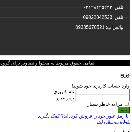
تلفن: ۰۲۱۲۸۴۲۵۲۳۲
تلفن: 09022842523
واتس‌‌اپ: 09385670521
تمامی حقوق مربوط به محتوا و تصاویر برای گروه پزشکی پ
ورود
وارد حساب کاربری خود شوید!
نام کاربری
رمز عبور
مرا به خاطر بسپار
ورود
آیا رمز عبور خود را فروش کرده‌اید؟ کمک بگیرید
قوانین و مقررات