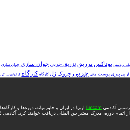
تزریق
بوتاکس
جوان سازی
تزریق چربی
جوان سازی
بلفاروپلاستی
چربی
کارگاه
چروک
ژل
پیری پوست
آر پی
کارگاه
چاقی
کرایولیپولیز
کرب
ه رسمی آکادمی
Biocare
اروپا در ایران و خاورمیانه، دوره‌ها و کارگا