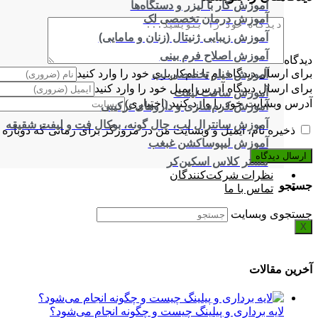
آموزش کار با لیزر و دستگاه‌ها
آموزش درمان تخصصی لک
آموزش زیبایی ژنیتال (زنان و مامایی)
آموزش اصلاح فرم بینی
دیدگاه
برای ارسال دیدگاه نام یا نام‌کاربری خود را وارد کنید
آموزش فیلر تخصصی لب
برای ارسال دیدگاه آدرس ایمیل خود را وارد کنید
آموزش سافت لیفت
آدرس وبسایت خود را وارد کنید (اختیاری)
آموزش کرم‌سازی و داروهای ترکیبی
آموزش سانترال لب، چال گونه، بوکال فت و لیفت شقیقه
ذخیره نام، ایمیل و وبسایت من در مرورگر برای زمانی که دوباره 
آموزش لیپوساکشن غبغب
مستر کلاس اسکین‌کر
نظرات شرکت‌کنندگان
جستجو
تماس با ما
جستجوی وبسایت
X
آخرین مقالات
لایه برداری و پیلینگ چیست و چگونه انجام می‌شود؟