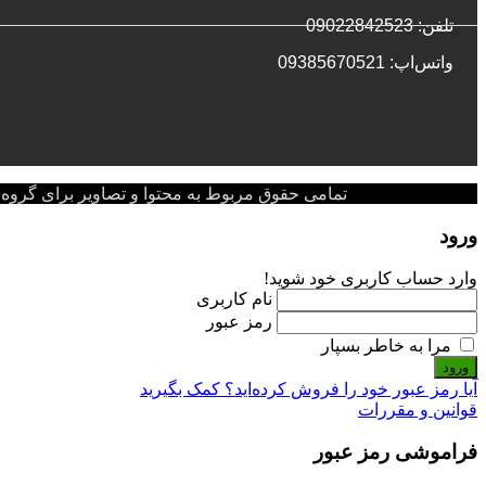
تلفن: 09022842523
واتس‌‌اپ: 09385670521
تمامی حقوق مربوط به محتوا و تصاویر برای گروه پزشکی پ
ورود
وارد حساب کاربری خود شوید!
نام کاربری
رمز عبور
مرا به خاطر بسپار
ورود
آیا رمز عبور خود را فروش کرده‌اید؟ کمک بگیرید
قوانین و مقررات
فراموشی رمز عبور