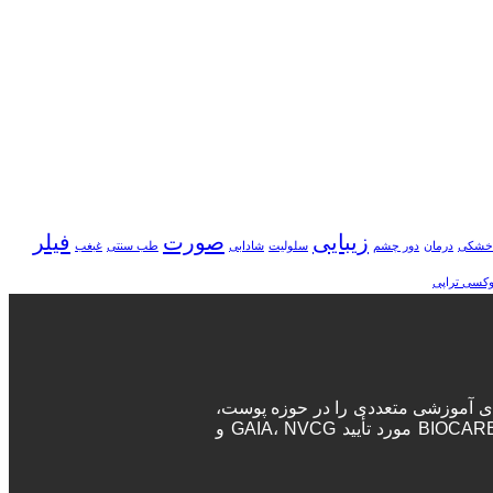
زیبایی
صورت
فیلر
خشکی
درمان
دور چشم
سلولیت
شادابی
طب سنتی
غبغب
وکسی تراپی
ه‌های آموزشی متعددی را در حوزه پوست،
مو و زیبایی برگزار می‌نماید. پزشکان و جراحان در این دوره‌ها پس از اتمام دوره، مدرک معتبر بین المللی دریافت خواهند کرد. آکادمی BIOCARE مورد تأیید GAIA، NVCG و